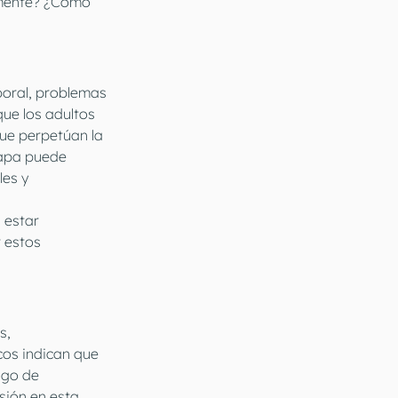
amente? ¿Cómo 
boral, problemas 
que los adultos 
ue perpetúan la 
tapa puede 
es y 
 estar 
 estos 
s, 
cos indican que 
sgo de 
ión en esta 