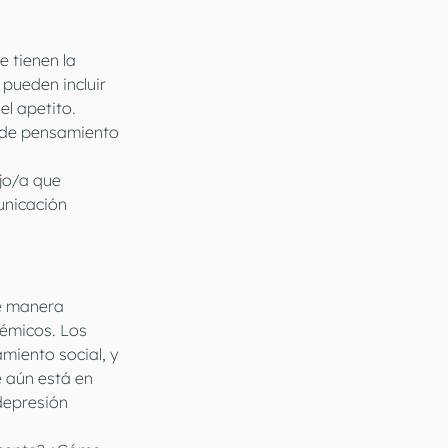
e tienen la 
pueden incluir 
l apetito. 
s de pensamiento 
jo/a que 
nicación 
e manera 
émicos. Los 
miento social, y 
 aún está en 
 depresión 