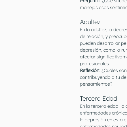
Pregunta
: ¿Qué situa
manejas esos sentimi
Adultez
En la adultez, la depr
de relación, y preocup
pueden desarrollar pe
depresión, como la rum
afectar significativam
profesionales.
Reflexión
: ¿Cuáles so
contribuyendo a tu de
pensamientos?
Tercera Edad
En la tercera edad, la
enfermedades crónicas,
la depresión en esta e
enfermedades neurodeg