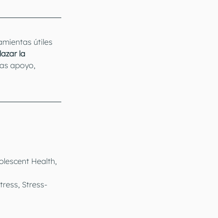
mientas útiles 
azar la 
tas apoyo, 
olescent Health, 
ress, Stress-