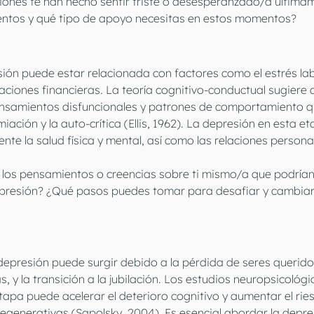
ciones te han hecho sentir triste o desesperanzado/a últim
entos y qué tipo de apoyo necesitas en estos momentos?
esión puede estar relacionada con factores como el estrés la
aciones financieras. La teoría cognitivo-conductual sugiere 
nsamientos disfuncionales y patrones de comportamiento q
iación y la auto-crítica (Ellis, 1962). La depresión en esta e
ente la salud física y mental, así como las relaciones personal
n los pensamientos o creencias sobre ti mismo/a que podrían
presión? ¿Qué pasos puedes tomar para desafiar y cambiar
 depresión puede surgir debido a la pérdida de seres querido
 y la transición a la jubilación. Los estudios neuropsicológi
tapa puede acelerar el deterioro cognitivo y aumentar el rie
enerativas (Sapolsky, 2004). Es esencial abordar la depres