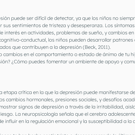
esión puede ser difícil de detectar, ya que los niños no siempr
 sus sentimientos de tristeza y desesperanza. Los síntomas 
 de interés en actividades, problemas de sueño, y cambios en e
cognitivo-conductual, los niños pueden desarrollar patrone
ados que contribuyen a la depresión (Beck, 2011).
o cambios en el comportamiento o estado de ánimo de tu hi
esión? ¿Cómo puedes fomentar un ambiente de apoyo y comu
a etapa crítica en la que la depresión puede manifestarse d
os cambios hormonales, presiones sociales, y desafíos acad
strar signos de depresión a través de la irritabilidad, aisla
esgo. La neuropsicología señala que el cerebro adolescente
e influir en la regulación emocional y la susceptibilidad a la