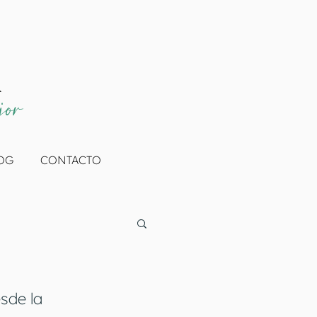
A
jor
OG
CONTACTO
sde la