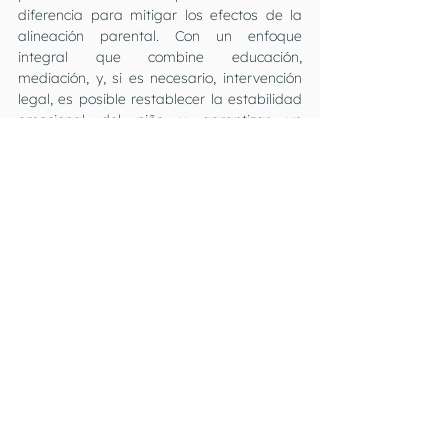
diferencia para mitigar los efectos de la 
alineación parental. Con un enfoque 
integral que combine educación, 
mediación, y, si es necesario, intervención 
legal, es posible restablecer la estabilidad 
emocional del niño y garantizar un 
ambiente en el que pueda crecer de 
manera saludable y resiliente. Solo 
mediante la comprensión y la acción 
decidida podremos construir un entorno 
familiar más sano, en el que el amor y el 
respeto prevalezcan por encima de las 
divisiones y conflictos.
Bibliografía
1. Gardner, R. A. (2002). The Parental 
Alienation Syndrome. Creative 
Therapeutics.