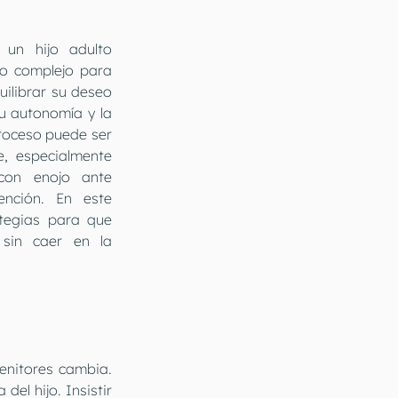
un hijo adulto 
o complejo para 
ilibrar su deseo 
u autonomía y la 
roceso puede ser 
, especialmente 
con enojo ante 
ención. En este 
ategias para que 
sin caer en la 
enitores cambia. 
l hijo. Insistir 