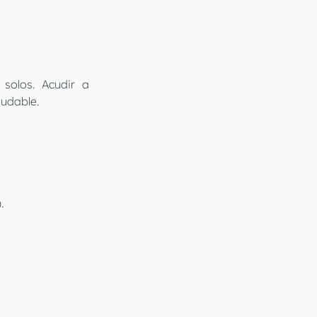
olos. Acudir a 
ludable.
.