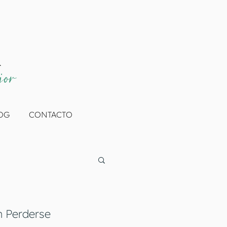
A
jor
OG
CONTACTO
n Perderse