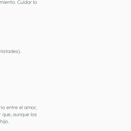
iento. Cuidar la 
mistades).
o entre el amor, 
 que, aunque los 
hijo.